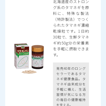
北海道産のストロン
グ系のタマネギを原
料に、特殊な製法
（特許製法）でつく
られたタマネギ濃縮
乾燥粒です。1日約
30粒で、生鮮タマネ
ギ約50g分の栄養素
を手軽に摂取できま
す。
発売40年のロング
セラーであるタマ
ネギ健康食品。タ
マネギ由来成分を
手軽に補え、生活
習慣が気になる方
の毎日の健康維持
を支える。