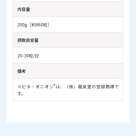
内容量
200g［約960粒］
摂取目安量
20-30粒/日
備考
®
※ビタ・オニオン
は、（株）龍泉堂の登録商標で
す。