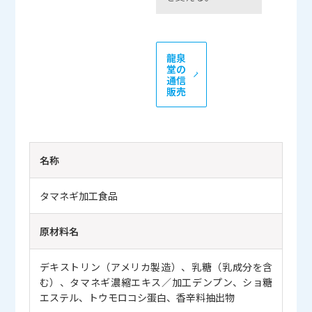
龍泉
堂の
通信
販売
名称
タマネギ加工食品
原材料名
デキストリン（アメリカ製造）、乳糖（乳成分を含
む）、タマネギ濃縮エキス／加工デンプン、ショ糖
エステル、トウモロコシ蛋白、香辛料抽出物