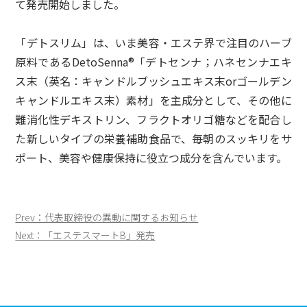
て発売開始しました。
「デトスリム」は、いま美容・エステ界で注目のハーブ
原料であるDetoSenna®「デトセンナ；ハネセンナエキ
ス末（英名：キャンドルブッシュエキス末orゴールデン
キャンドルエキス末）素材」を主成分として、その他に
難消化性デキストリン、フラクトオリゴ糖などを配合し
た新しいタイプの栄養補助食品で、毎朝のスッキリをサ
ポート、美容や健康保持に役立つ成分を含んでいます。
投
Prev：代表取締役の異動に関するお知らせ
稿
Next：「エステスマートB」発売
ナ
ビ
ゲ